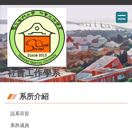
跳
到
主
要
內
容
區
社會工作學系
系所介紹
設系宗旨
系所成員