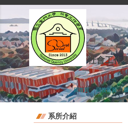
跳
到
主
要
內
容
區
社會工作
回首頁
回校首頁
系所介紹