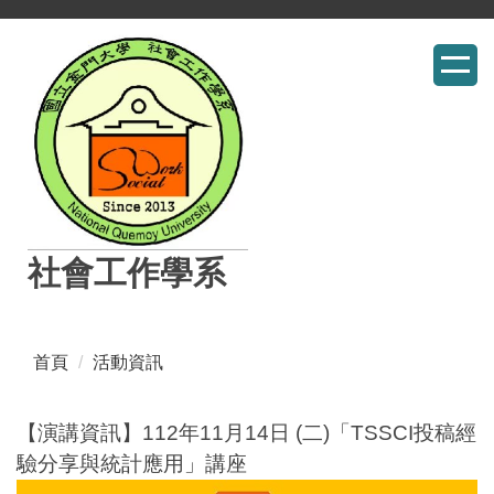
跳
到
主
要
內
容
區
社會工作學系
首頁
活動資訊
【演講資訊】112年11月14日 (二)「TSSCI投稿經
驗分享 與統計應用」講座