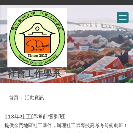
跳
到
主
要
內
容
區
社會工作學系
首頁
活動資訊
113年社工師考前衝刺班
提供金門地區社工夥伴，辦理社工師專技高考考前衝刺班！